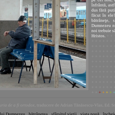
înfrântă, astf
dus fără put
făcut în el
bătrâneţe, s
Dumnezeu nu 
noi trebuie s
Hristos.
+ + 
+ + + + + + 
+ + + + + + 
+ + + + + + 
+ + + + + + 
+ + + + + + 
+ + + + + + 
+ + + + + + 
+ + + + + + 
+ + + + + + 
+ + + + + + 
+ +
+
+
+
+
ria de a fi ortodox
, traducere de Adrian Tănăsescu-Vlas, Ed. So
 lui Dumnezeu
bătrâneţea
sfârşitul vieţii
viaţa nouă
închei