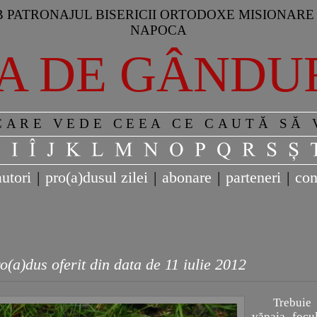
 PATRONAJUL BISERICII ORTODOXE MISIONARE 
NAPOCA
A DE GÂNDU
CARE VEDE CEEA CE CAUTĂ SĂ
autori
|
pro(a)dusul zilei
|
abonare
|
parteneri
|
con
o(a)dus oferit din data de 11 iulie 2012
Trebuie
văpaia focu