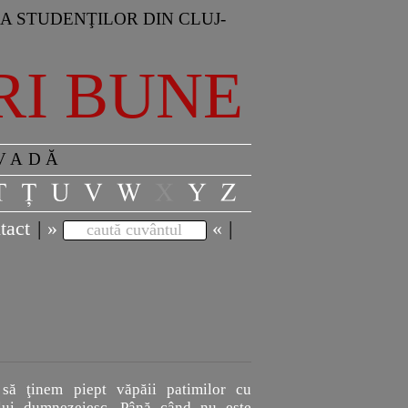
A STUDENŢILOR DIN CLUJ-
RI BUNE
 VADĂ
tact
|
»
«
|
caută cuvântul
 să ţinem piept văpăii patimilor cu
lui dumnezeiesc. Până când nu este