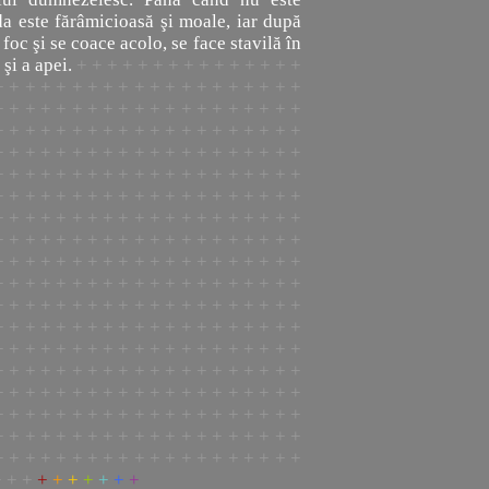
da este fărâmicioasă şi moale, iar după
 foc şi se coace acolo, se face stavilă în
 şi a apei.
+ + + + + + + + + + + + + + +
+ + + + + + + + + + + + + + + + + + + +
+ + + + + + + + + + + + + + + + + + + +
+ + + + + + + + + + + + + + + + + + + +
+ + + + + + + + + + + + + + + + + + + +
+ + + + + + + + + + + + + + + + + + + +
+ + + + + + + + + + + + + + + + + + + +
+ + + + + + + + + + + + + + + + + + + +
+ + + + + + + + + + + + + + + + + + + +
+ + + + + + + + + + + + + + + + + + + +
+ + + + + + + + + + + + + + + + + + + +
+ + + + + + + + + + + + + + + + + + + +
+ + + + + + + + + + + + + + + + + + + +
+ + + + + + + + + + + + + + + + + + + +
+ + + + + + + + + + + + + + + + + + + +
+ + + + + + + + + + + + + + + + + + + +
+ + + + + +
+ + + + + +
+ + + + + + + +
+ + + + + + + + + + + + + + + + + + + +
+ + + +
+ + + + + + + + + + + + + + + +
+ + +
+
+
+
+
+
+
+