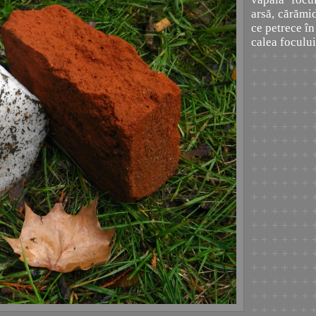
arsă, cărămi
ce petrece în
calea focului
+ + + + + + 
+ + + + + + 
+ + + + + + 
+ + + + + + 
+ + + + + + 
+ + + + + + 
+ + + + + + 
+ + + + + + 
+ + + + + + 
+ + + + + + 
+ + + + + + 
+ + + + + + 
+ + + + + + 
+ + + + + + 
+ + + + + + 
+ + + + + + 
+ + + + + + 
+ + + + + + 
+ + + + + + 