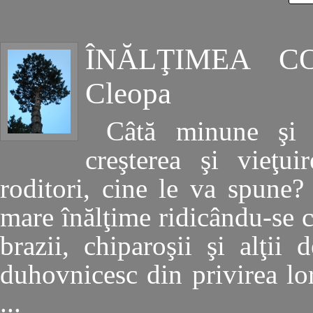
ÎNĂLŢIMEA C
Cleopa
Câtă minune şi 
creşterea şi vieţu
roditori, cine le va spune
mare înălţime ridicându-se c
brazii, chiparoşii şi alţii
duhovnicesc din privirea lor
...