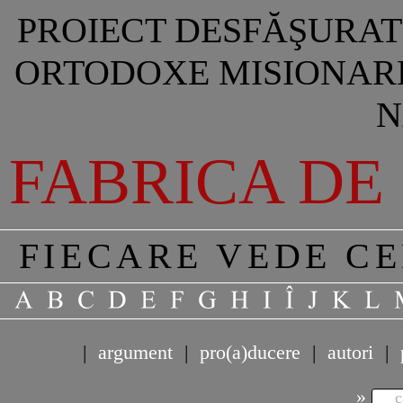
PROIECT DESFĂŞURAT 
ORTODOXE MISIONARE
N
FABRICA DE
FIECARE VEDE C
|
argument
|
pro(a)ducere
|
autori
|
»
c