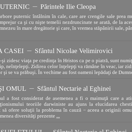
PUTERNIC
Părintele Ilie Cleopa
bore puternic întâlnim în cale, care are crengile sale prea mu
împrejur ca şi cu nişte temelii nezdruncinate se arată, de la ace
mnezeu în mare dregătorie şi care, în vremea stăpânirii sale, p
 CASEI
Sfântul Nicolae Velimirovici
şi zidesc viaţa pe credinţa în Hristos ca pe o piatră, sunt numiţ
ip, neînţelepţi. Zidirea celor înţelepţi va rămâne în veac, iar zi
or şi se va prăbuşi. În vechime au fost oameni lepădaţi de Dumn
ŞI OMUL
Sfântul Nectarie al Eghinei
l a fost considerat de asemenea a fi o maimuţă care a atin
ţionismului teoriile darwiniste au ajuns la elucidarea chesti
t să ofere soluţii la problema în cauză − aceea a originii omu
emenea diversităţi prezente
...