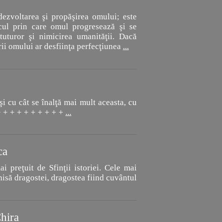
dezvoltarea şi propăşirea omului; este
ocul prin care omul progresează şi se
uturor şi nimicirea umanităţii. Dacă
rii omului ar desfiinţa perfecţiunea
...
şi cu cât se înalţă mai mult aceasta, cu
 + + + + + + + + + +
...
ca
 preţuit de Sfinţii istoriei. Cele mai
schisă dragostei, dragostea fiind cuvântul
hira