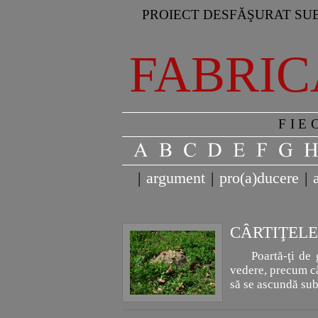
PROIECT DESFĂŞURAT SUB
FABRIC
FIE
|
argument
|
pro(a)ducere
|
CÂRTIŢELE
Poartă-ţi de 
vedere, precum câ
să se ascundă sub