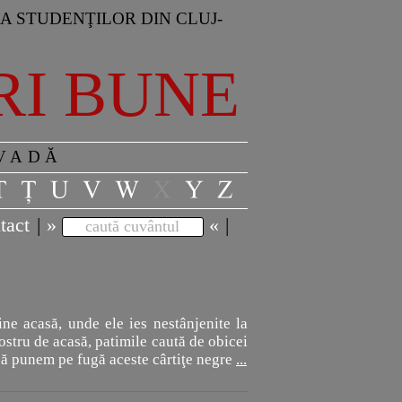
A STUDENŢILOR DIN CLUJ-
RI BUNE
 VADĂ
tact
|
»
«
|
caută cuvântul
tine acasă, unde ele ies nestânjenite la
stru de acasă, patimile caută de obicei
să punem pe fugă aceste cârtiţe negre
...