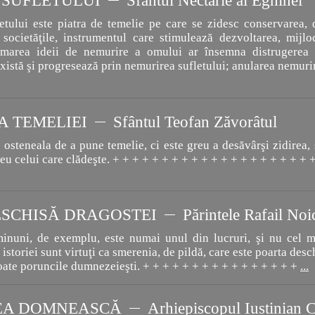
 SUFLETULUI
Sfântul Nectarie al Eghinei
etului este piatra de temelie pe care se zidesc conservarea, 
 societăţile, instrumentul care stimulează dezvoltarea, mijl
imarea ideii de nemurire a omului ar însemna distrugerea t
există şi progresează prin nemurirea sufletului; anularea nemuri
 TEMELIEI
Sfântul Teofan Zăvorâtul
osteneala de a pune temelie, ci este greu a desăvârşi zidirea, 
greu celui care clădeşte. + + + + + + + + + + + + + + + + + + + +
ESCHISĂ DRAGOSTEI
Părintele Rafail Noi
inuni, de exemplu, este numai unul din lucruri, şi nu cel mai
i istoriei sunt virtuţi ca smerenia, de pildă, care este poarta de
toate poruncile dumnezeieşti. + + + + + + + + + + + + + + + +
...
EA DOMNEASCĂ
Arhiepiscopul Iustinian C