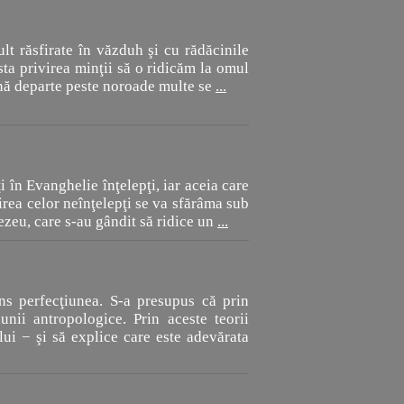
lt răsfirate în văzduh şi cu rădăcinile
sta privirea minţii să o ridicăm la omul
ână departe peste noroade multe se
...
i în Evanghelie înţelepţi, iar aceia care
direa celor neînţelepţi se va sfărâma sub
ezeu, care s-au gândit să ridice un
...
s perfecţiunea. S-a presupus că prin
unii antropologice. Prin aceste teorii
lui − şi să explice care este adevărata