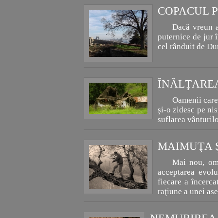
COPACUL 
Dacă vreun ar
puternice de jur 
cel rânduit de Du
ÎNĂLŢAREA
Oamenii care-
şi-o zidesc pe nis
suflarea vânturil
MAIMUŢA 
Mai nou, omu
acceptarea evolu
fiecare a încerca
raţiune a unei as