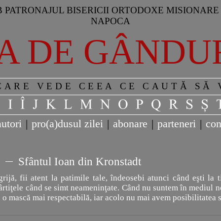
 PATRONAJUL BISERICII ORTODOXE MISIONARE 
NAPOCA
A DE GÂNDU
CARE VEDE CEEA CE CAUTĂ SĂ
autori
|
pro(a)dusul zilei
|
abonare
|
parteneri
|
con
Sfântul Ioan din Kronstadt
grijă, fii atent la patimile tale, îndeosebi atunci când eşti la 
rtiţele când se simt neameninţate. Când nu suntem în mediul no
 o mască mai respectabilă, iar acolo nu mai avem posibilitatea 