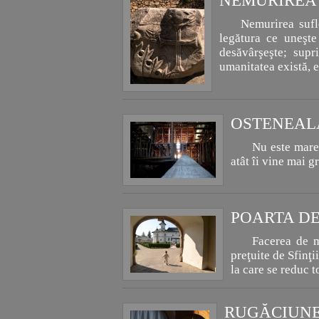
NEMURIREA
Nemurirea sufl
legătura ce uneşte
desăvârşeşte; supr
umanitatea există, 
OSTENEALA
Nu este mare 
atât îi vine mai 
POARTA D
Facerea de m
preţuite de Sfinţi
la care se reduc 
RUGĂCIUN